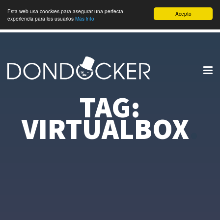
Esta web usa coockies para asegurar una perfecta
Acepto
experiencia para los usuarios
Más info
TAG:
VIRTUALBOX
.