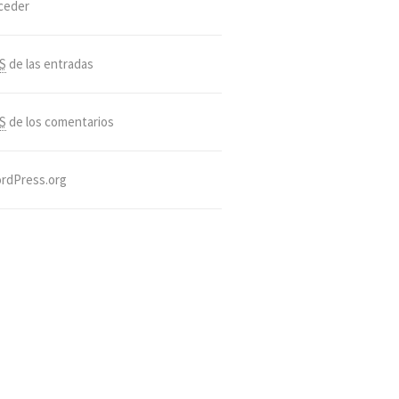
ceder
S
de las entradas
S
de los comentarios
rdPress.org