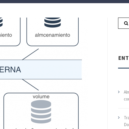
ENT
Al
co
Tr
Do