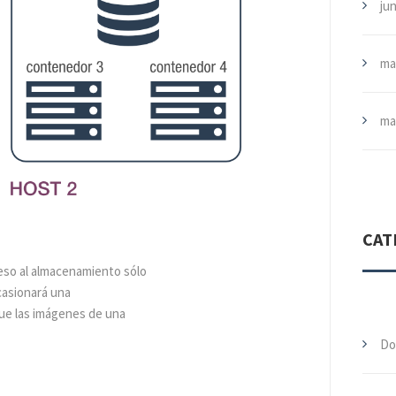
jun
ma
ma
CAT
eso al almacenamiento sólo
casionará una
que las imágenes de una
Do