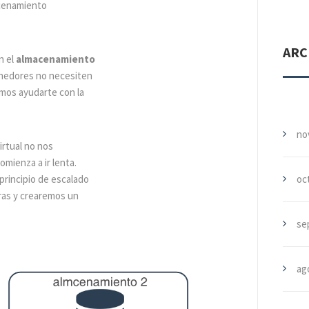
cenamiento
ARC
n el
almacenamiento
enedores no necesiten
emos ayudarte con la
no
irtual no nos
omienza a ir lenta.
 principio de escalado
oc
tras y crearemos un
se
ag