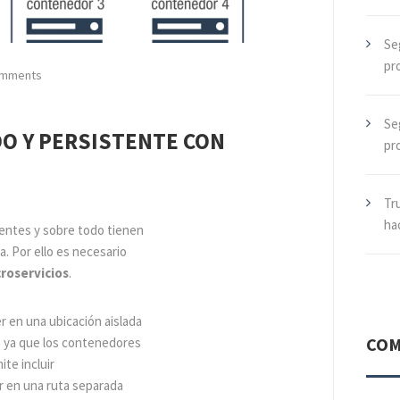
Se
pr
omments
Se
O Y PERSISTENTE CON
pr
Tr
hac
entes y sobre todo tienen
. Por ello es necesario
croservicios
.
 en una ubicación aislada
COM
 ya que los contenedores
ite incluir
r en una ruta separada