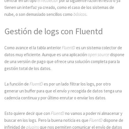
centrar en un tipo
el recolector
por la siguiente razón el resto o ya
tienen un interfaz ya creado, como el caso de los sistemas de
nube, o son demasiado sencillos como
básicos
.
Gestión de logs con Fluentd
Como avance el la tabla anterior
FluentD
es un sistema colector de
datos muy eficiente. Aunque es una aplicación
open source
dispone
de una versión de pago que ofrece una solución completa para la
gestión total de los datos.
La función de
FluentD
es por un lado filtrar los logs, por otro
generar un buffer para que el envío y recogida de datos tenga una
cadencia continua y por último enrutar o enviar los datos.
Esto quiere decir que con
FluentD
no vamos a poder ni almacenar y
buscar en los logs. Pero la buena noticia es que
FluentD
dispone de
infinidad de
plugins
que nos permiten comunicar el envío de datos