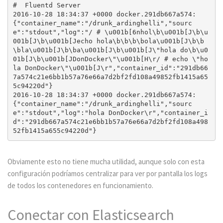
#  Fluentd Server

2016-10-28 18:34:37 +0000 docker.291db667a574: 
{"container_name":"/drunk_ardinghelli","sourc
e":"stdout","log":"/ # \u001b[6nhol\b\u001b[J\b\u
001b[J\b\u001b[Jecho hola\b\b\b\bola\u001b[J\b\b
\bla\u001b[J\b\ba\u001b[J\b\u001b[J\"hola do\b\u0
01b[J\b\u001b[JDonDocker\"\u001b[H\r/ # echo \"ho
la DonDocker\"\u001b[J\r","container_id":"291db66
7a574c21e6bb1b57a76e66a7d2bf2fd108a49852fb1415a65
5c94220d"}

2016-10-28 18:34:37 +0000 docker.291db667a574: 
{"container_name":"/drunk_ardinghelli","sourc
e":"stdout","log":"hola DonDocker\r","container_i
d":"291db667a574c21e6bb1b57a76e66a7d2bf2fd108a498
Obviamente esto no tiene mucha utilidad, aunque solo con esta
configuración podríamos centralizar para ver por pantalla los logs
de todos los contenedores en funcionamiento.
Conectar con Elasticsearch