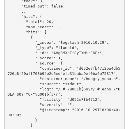
      "took": 3,

      "timed_out": false,

      ...

      "hits": {

        "total": 20,

        "max_score": 1,

        "hits": [

          {

            "_index": "logstash-2016.10.29",

            "_type": "fluentd",

            "_id": "AVgRMXhTf8yIYMtrE6Fr",

            "_score": 1,

            "_source": {

              "container_id": "d052e7fb4712ba4db5
726a8f20aff768b94e2d5ed4efb31baba9ef0ba6e75817",

              "container_name": "/hungry_yonath",

              "source": "stdout",

              "log": "/ # \u001b[6n\r/ # echo \"H
OLA SOY YO\"\u001b[J\r",

              "facility": "d052e7fb4712",

              "severity": "",

              "@timestamp": "2016-10-29T16:06:40+
00:00"

            }

          },
