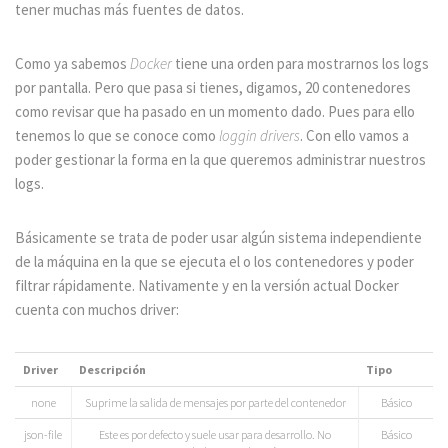
tener muchas más fuentes de datos.
Como ya sabemos
Docker
tiene una orden para mostrarnos los logs
por pantalla. Pero que pasa si tienes, digamos, 20 contenedores
como revisar que ha pasado en un momento dado. Pues para ello
tenemos lo que se conoce como
loggin drivers
. Con ello vamos a
poder gestionar la forma en la que queremos administrar nuestros
logs.
Básicamente se trata de poder usar algún sistema independiente
de la máquina en la que se ejecuta el o los contenedores y poder
filtrar rápidamente. Nativamente y en la versión actual Docker
cuenta con muchos driver:
Driver
Descripción
Tipo
none
Suprime la salida de mensajes por parte del contenedor
Básico
json-file
Este es por defecto y suele usar para desarrollo. No
Básico