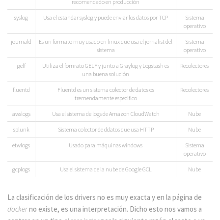
recomendado en producción
syslog
Usa el estandar syslog y puede enviar los datos por TCP
Sistema
operativo
journald
Es un formato muy usado en linux que usa el jornalist del
Sistema
sistema
operativo
gelf
Utiliza el fomrato GELF y junto a Graylog y Logstash es
Recolectores
una buena solución
fluentd
Fluentd es un sistema colector de datos os
Recolectores
tremendamente especifico
awslogs
Usa el sistema de logs de Amazon CloudWatch
Nube
splunk
Sistema colector de ddatos que usa HTTP
Nube
etwlogs
Usado para máquinas windows
Sistema
operativo
gcplogs
Usa el sistema de la nube de Google GCL
Nube
La clasificación de los drivers no es muy exacta y en la página de
docker
no existe, es una interpretación. Dicho esto nos vamos a