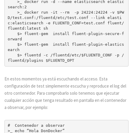
    >_ docker run -d --name elasticsearch elastic
search:2

    >_ docker run -it --rm  -p 24224:24224 -v $PW
D/test.conf:/fluentd/etc/test.conf --link elasti
c:elasticsearch -e FLUENTD_CONF=test.conf fluent/
fluentd:latest sh

    $> fluent-gem  install fluent-plugin-secure-f
orward

    $> fluent-gem  install fluent-plugin-elastics
earch

    $> fluentd -c /fluentd/etc/$FLUENTD_CONF -p /
En estos momentos ya está escuchando el acceso. Esta
configuración de test simplemente escucha y reproduce el log del
otro contenedor. Para comprobarlo solo tenemos que ejecutar
cualquier acción que tenga resultado en pantalla en el contenedor
a observar, por ejemplo:
#  Contenedor a observar

>_ echo “Hola DonDocker”
