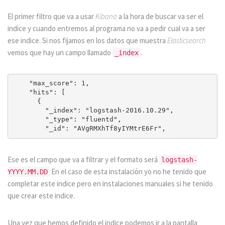
El primer filtro que va a usar
Kibana
a la hora de buscar va ser el
indice y cuando entremos al programa no va a pedir cual va a ser
ese indice. Si nos fijamos en los datos que muestra
Elasticsearch
vemos que hay un campo llamado
.
_index
    "max_score": 1,

    "hits": [

      {

        "_index": "logstash-2016.10.29",

        "_type": "fluentd",

Ese es el campo que va a filtrar y el formato será
logstash-
En el caso de esta instalación yo no he tenido que
YYYY.MM.DD
completar este indice pero en instalaciones manuales si he tenido
que crear este indice.
Una vez que hemos definido el indice podemos ir a la pantalla