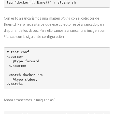
tag=”docker.{{.Name}}” \ alpine sh 
Con esto arrancaríamos una imagen
alpine
con el colector de
fluentd. Pero necesitaros que ese colector esté arrancado para
disponer de los datos. Para ello vamos a arrancar una imagen con
FluentD
con la siguiente configuración:
# test.conf

<source>

   @type forward

 </source>

 <match docker.**>

   @type stdout

Ahora arrancamos la máquina así