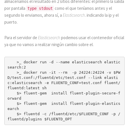
almacenamos el resultado en 2 sitios diferentes: el primero la salida
por pantalla
como el que teníamos antes y el
type stdout
segundo lo enviamos, ahora sí, a
Elasticsearch
. indicando la ip y el
puerto.
Para el servidor de
Elasticsearch
podemos usar el contenedor oficial
ya que no vamos a realizar ningún cambio sobre el.
    >_ docker run -d --name elasticsearch elastic
search:2

    >_ docker run -it --rm  -p 24224:24224 -v $PW
D/test.conf:/fluentd/etc/test.conf --link elasti
c:elasticsearch -e FLUENTD_CONF=test.conf fluent/
fluentd:latest sh

    $> fluent-gem  install fluent-plugin-secure-f
orward

    $> fluent-gem  install fluent-plugin-elastics
earch

    $> fluentd -c /fluentd/etc/$FLUENTD_CONF -p /