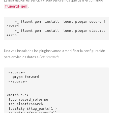
La instalación es sencilla y solo tendremos que usar el comando
.
fluentd-gem
    >_ fluent-gem  install fluent-plugin-secure-f
orward

    >_ fluent-gem  install fluent-plugin-elastics
Una vez instalados los plugins vamos a modificar la configuración
para enviar los datos a
Elasticsearch
.
 <source>

   @type forward

 </source>

<match *.*>

 type record_reformer

 tag elasticsearch

 facility ${tag_parts[1]}
