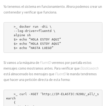
Ya tenemos el sistema en funcionamiento. Ahora podemos crear un
contenedor y verificar que funciona.
    >_ docker run -dti \

    --log-driver=fluentd \

    alpine sh

    $> echo “HOLA ESTOY AQUI”

    $> echo “HOLA ESTOY AQUI”

Si vamos a la máquina de
FluentD
veremos por pantalla estos
mensajes como mostramos antes. Para verificar que
Elasticsearch
está almacenado los mensajes que
FluentD
le manda tendremos
que hacer una petición directa de esta forma:
    >_ curl -XGET ‘http://IP-ELASTIC:9200/_all/_s
earch

    {
