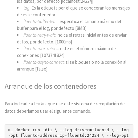
los datos, por defecto [localhost:24224]
tag
: Es la etiqueta por el que se conocerán los mensajes
de este contenedor.
fluentd-buffer-limit
: especifica el tamaño máximo del
buffer para el log, por defecto [8MB]
fluentd-retry-wait
: indica el retras inicial antes de enviar
datos, por defecto. [1000ms]
fluentd-max-retries
: este es el número máximo de
conexiones [1073741824]
fluentd-async-connect
: si se bloquea o no la conexión al
arranque [false]
Arranque de los contenedores
Para indicarle a
Docker
que use este sistema de recopilación de
datos deberíamos usar el siguiente comando.
>_ docker run -dti \ --log-driver=fluentd \ --log
-opt fluentd-address=ip-fluentd:24224 \ --log-opt 