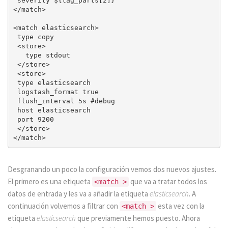
 severity ${tag_parts[2]}

</match>

<match elasticsearch>

 type copy

 <store>

   type stdout

 </store>

 <store>

 type elasticsearch

 logstash_format true

 flush_interval 5s #debug

 host elasticsearch

 port 9200

 </store>

Desgranando un poco la configuración vemos dos nuevos ajustes.
El primero es una etiqueta
que va a tratar todos los
<match >
datos de entrada y les va a añadir la etiqueta
elasticsearch
. A
continuación volvemos a filtrar con
esta vez con la
<match >
etiqueta
elasticsearch
que previamente hemos puesto. Ahora