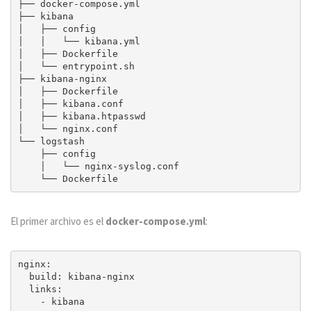
├── docker-compose.yml

├── kibana

│   ├── config

│   │   └── kibana.yml

│   ├── Dockerfile

│   └── entrypoint.sh

├── kibana-nginx

│   ├── Dockerfile

│   ├── kibana.conf

│   ├── kibana.htpasswd

│   └── nginx.conf

└── logstash

    ├── config

    │   └── nginx-syslog.conf

El primer archivo es el
docker-compose.yml
:
nginx:

  build: kibana-nginx

  links:

    - kibana
