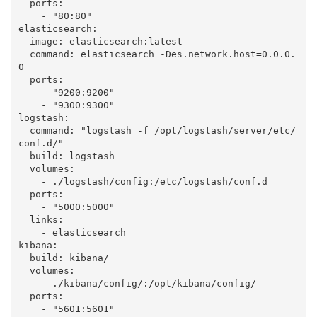
  ports:

    - "80:80"

elasticsearch:

  image: elasticsearch:latest

  command: elasticsearch -Des.network.host=0.0.0.
0

  ports:

    - "9200:9200"

    - "9300:9300"

logstash:

  command: "logstash -f /opt/logstash/server/etc/
conf.d/"

  build: logstash

  volumes:

    - ./logstash/config:/etc/logstash/conf.d

  ports:

    - "5000:5000"

  links:

    - elasticsearch

kibana:

  build: kibana/

  volumes:

    - ./kibana/config/:/opt/kibana/config/

  ports:

    - "5601:5601"
