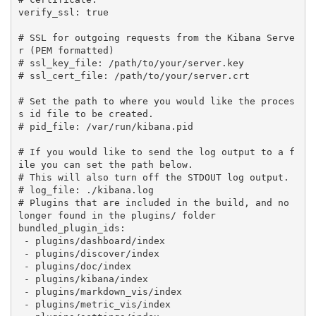
verify_ssl: true

# SSL for outgoing requests from the Kibana Serve
r (PEM formatted)

# ssl_key_file: /path/to/your/server.key

# ssl_cert_file: /path/to/your/server.crt

# Set the path to where you would like the proces
s id file to be created.

# pid_file: /var/run/kibana.pid

# If you would like to send the log output to a f
ile you can set the path below.

# This will also turn off the STDOUT log output.

# log_file: ./kibana.log

# Plugins that are included in the build, and no 
longer found in the plugins/ folder

bundled_plugin_ids:

 - plugins/dashboard/index

 - plugins/discover/index

 - plugins/doc/index

 - plugins/kibana/index

 - plugins/markdown_vis/index

 - plugins/metric_vis/index
