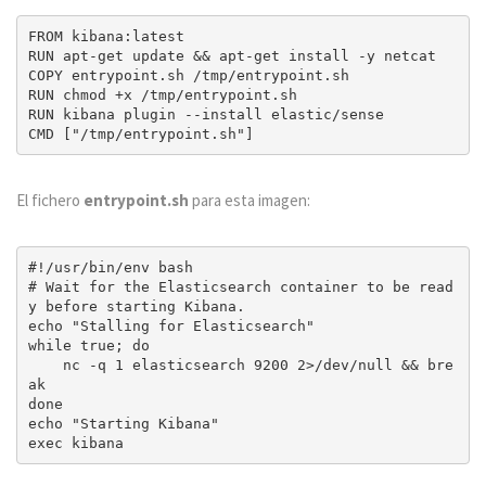
FROM kibana:latest

RUN apt-get update && apt-get install -y netcat

COPY entrypoint.sh /tmp/entrypoint.sh

RUN chmod +x /tmp/entrypoint.sh

RUN kibana plugin --install elastic/sense

El fichero
entrypoint.sh
para esta imagen:
#!/usr/bin/env bash

# Wait for the Elasticsearch container to be read
y before starting Kibana.

echo "Stalling for Elasticsearch"

while true; do

    nc -q 1 elasticsearch 9200 2>/dev/null && bre
ak

done    

echo "Starting Kibana"
