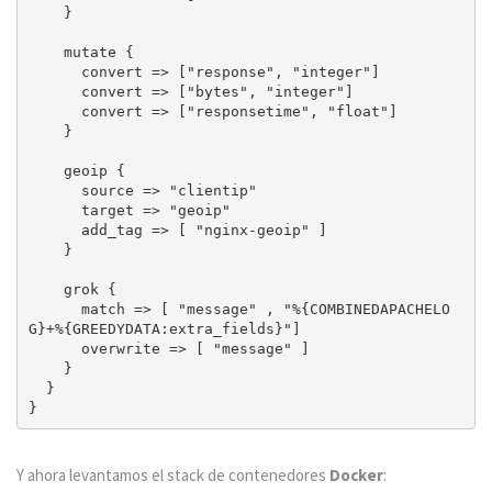
    }

    mutate {

      convert => ["response", "integer"]

      convert => ["bytes", "integer"]

      convert => ["responsetime", "float"]

    }

    geoip {

      source => "clientip"

      target => "geoip"

      add_tag => [ "nginx-geoip" ]

    }

    grok {

      match => [ "message" , "%{COMBINEDAPACHELO
G}+%{GREEDYDATA:extra_fields}"]

      overwrite => [ "message" ]

    }

  }

Y ahora levantamos el stack de contenedores
Docker
: