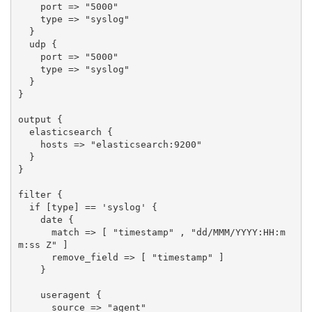
    port => "5000"

    type => "syslog"

  }

  udp {

    port => "5000"

    type => "syslog"

  }

}

output {

  elasticsearch {

    hosts => "elasticsearch:9200"

  }

}

filter {

  if [type] == 'syslog' {

    date {

      match => [ "timestamp" , "dd/MMM/YYYY:HH:m
m:ss Z" ]

      remove_field => [ "timestamp" ]

    }

    useragent {

      source => "agent"
