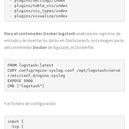
 - plugins/settings/index

 - plugins/table_vis/index

 - plugins/vis_types/index

Para el contenedor Docker logstash
analizará los registros de
entrada y de insertar los datos en Elasticsearch, esta imagen parte
del contenedor
Docker
de logstash, el Dockerfile:
FROM logstash:latest

COPY config/nginx-syslog.conf /opt/logstash/serve
r/etc/conf.d/nginx-syslog

EXPOSE 5000

Y el fichero de configuración:
input {

  tcp {
