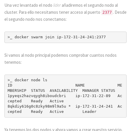
Una vez levantado el nodo
lider
añadiremos el segundo nodo al
cluster. Para ello necesitamos tener acceso al puerto
. Desde
2377
el segundo nodo nos conectamos:
Si vamos al nodo principal podemos comprobar cuantos nodos
tenemos:
>_ docker node ls

ID                           NAME              ME
MBERSHIP  STATUS  AVAILABILITY  MANAGER STATUS

1pyeqs2hazvqygh8iboudcbri    ip-172-31-22-89   Ac
cepted    Ready   Active        

8qkdiy616g0c8zky98m9l9a5u *  ip-172-31-24-241  Ac
Ya tenemos los dos nodos y ahora vamos a crear nuestro servicio,