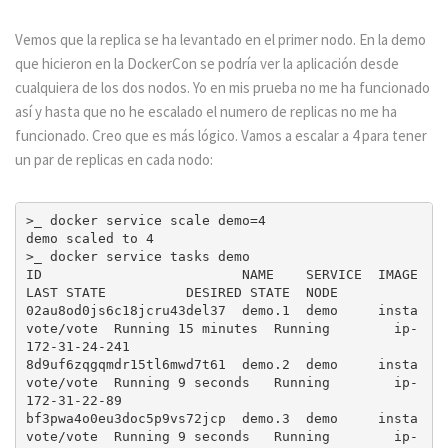
Vemos que la replica se ha levantado en el primer nodo. En la demo
que hicieron en la DockerCon se podría ver la aplicación desde
cualquiera de los dos nodos. Yo en mis prueba no me ha funcionado
así y hasta que no he escalado el numero de replicas no me ha
funcionado. Creo que es más lógico. Vamos a escalar a 4 para tener
un par de replicas en cada nodo:
>_ docker service scale demo=4

demo scaled to 4

>_ docker service tasks demo 

ID                         NAME    SERVICE  IMAGE           
LAST STATE          DESIRED STATE  NODE

02au8od0js6c18jcru43del37  demo.1  demo     insta
vote/vote  Running 15 minutes  Running        ip-
172-31-24-241

8d9uf6zqgqmdr15tl6mwd7t61  demo.2  demo     insta
vote/vote  Running 9 seconds   Running        ip-
172-31-22-89

bf3pwa4o0eu3doc5p9vs72jcp  demo.3  demo     insta
vote/vote  Running 9 seconds   Running        ip-