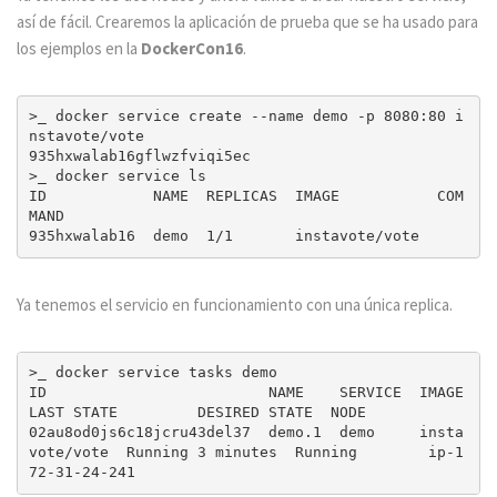
así de fácil. Crearemos la aplicación de prueba que se ha usado para
los ejemplos en la
DockerCon16
.
>_ docker service create --name demo -p 8080:80 i
nstavote/vote

935hxwalab16gflwzfviqi5ec

>_ docker service ls

ID            NAME  REPLICAS  IMAGE           COM
MAND

Ya tenemos el servicio en funcionamiento con una única replica.
>_ docker service tasks demo 

ID                         NAME    SERVICE  IMAGE           
LAST STATE         DESIRED STATE  NODE

02au8od0js6c18jcru43del37  demo.1  demo     insta
vote/vote  Running 3 minutes  Running        ip-1