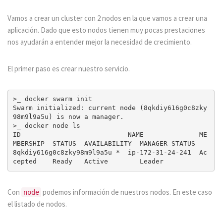
Vamos a crear un cluster con 2 nodos en la que vamos a crear una
aplicación. Dado que esto nodos tienen muy pocas prestaciones
nos ayudarán a entender mejor la necesidad de crecimiento.
El primer paso es crear nuestro servicio.
>_ docker swarm init

Swarm initialized: current node (8qkdiy616g0c8zky
98m9l9a5u) is now a manager.

>_ docker node ls

ID                           NAME              ME
MBERSHIP  STATUS  AVAILABILITY  MANAGER STATUS

8qkdiy616g0c8zky98m9l9a5u *  ip-172-31-24-241  Ac
Con
podemos información de nuestros nodos. En este caso
node
el listado de nodos.